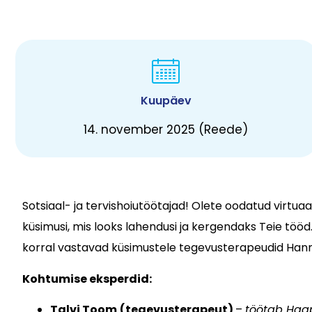
Kuupäev
14. november 2025 (Reede)
Sotsiaal- ja tervishoiutöötajad! Olete oodatud virt
küsimusi, mis looks lahendusi ja kergendaks Teie tööd
korral vastavad küsimustele tegevusterapeudid Hann
Kohtumise eksperdid:
Talvi Toom
(tegevusterapeut)
–
töötab Haap