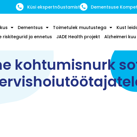
Küsi ekspertnõustamist
Dementsuse Kompete
kus
Dementsus
Toimetulek muutustega
Kust leid
riskitegurid ja ennetus
JADE Health projekt
Alzheimeri ku
ne kohtumisnurk sot
tervishoiutöötajatel