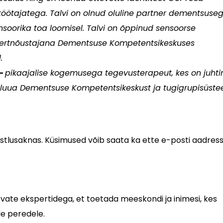
ötajatega. Talvi on olnud oluline partner dementsuse
soorika toa loomisel. Talvi on õppinud sensoorse
spertnõustajana Dementsuse Kompetentsikeskuses
.
 –
pikaajalise kogemusega tegevusterapeut, kes on juht
luua Dementsuse Kompetentsikeskust ja tugigrupisüste
stlusaknas. Küsimused võib saata ka ette e-posti aadressi
vate ekspertidega, et toetada meeskondi ja inimesi, kes
e peredele.