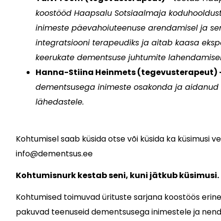
koostööd Haapsalu Sotsiaalmaja koduhooldustö
inimeste päevahoiuteenuse arendamisel ja sen
integratsiooni terapeudiks ja aitab kaasa ek
keerukate dementsuse juhtumite lahendamisel
Hanna-Stiina Heinmets (tegevusterapeut)
dementsusega inimeste osakonda ja aidanud 
lähedastele.
Kohtumisel saab küsida otse või küsida ka küsimusi ve
info@dementsus.ee
Kohtumisnurk kestab seni, kuni jätkub küsimusi.
Kohtumised toimuvad ürituste sarjana koostöös erine
pakuvad teenuseid dementsusega inimestele ja nend