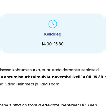
Kellaaeg
14.00-15.30
uaalsesse kohtumisnurka, et arutada dementsusealaseid
.
Kohtumisnurk toimub 14. novembril kell 14.00-15.30.
a-Stiina Heinmets ja Talvi Toom.
salus ning on loonud ettevõtte Identiteet OÜ.
Teeb