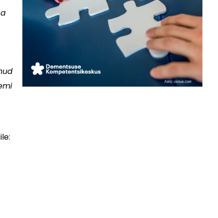
ga
inud
emi
le: