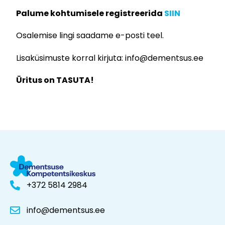
Palume kohtumisele registreerida
SIIN
Osalemise lingi saadame e-posti teel.
Lisaküsimuste korral kirjuta: info@dementsus.ee
Üritus on TASUTA!
+372 5814 2984
info@dementsus.ee