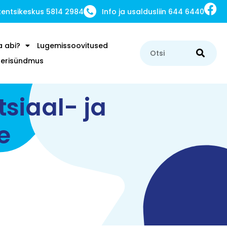
ntsikeskus 5814 2984
Info ja usaldusliin 644 6440
a abi?
Lugemissoovitused
u erisündmus
siaal- ja
e