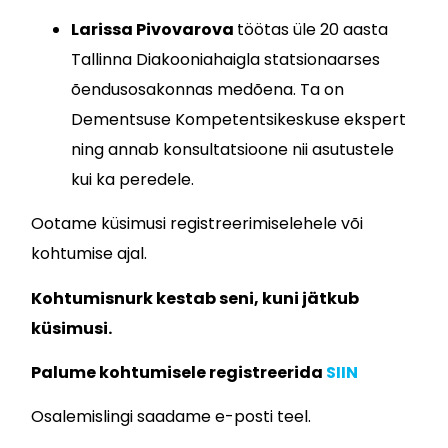
Larissa Pivovarova
töötas üle 20 aasta
Tallinna Diakooniahaigla statsionaarses
õendusosakonnas medõena. Ta on
Dementsuse Kompetentsikeskuse ekspert
ning annab konsultatsioone nii asutustele
kui ka peredele.
Ootame küsimusi registreerimiselehele või
kohtumise ajal.
Kohtumisnurk kestab seni, kuni jätkub
küsimusi.
Palume kohtumisele registreerida
SIIN
Osalemislingi saadame e-posti teel.