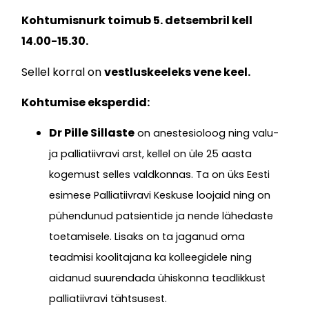
Kohtumisnurk toimub 5. detsembril kell
14.00-15.30.
Sellel korral on
vestluskeeleks vene keel.
Kohtumise eksperdid:
Dr Pille Sillaste
on anestesioloog ning valu-
ja palliatiivravi arst, kellel on üle 25 aasta
kogemust selles valdkonnas. Ta on üks Eesti
esimese Palliatiivravi Keskuse loojaid ning on
pühendunud patsientide ja nende lähedaste
toetamisele.
Lisaks on ta jaganud oma
teadmisi koolitajana ka kolleegidele ning
aidanud suurendada ühiskonna teadlikkust
palliatiivravi tähtsusest.