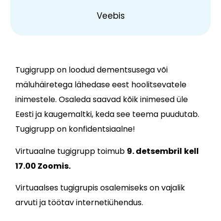
Veebis
Tugigrupp on loodud dementsusega või
mäluhäiretega lähedase eest hoolitsevatele
inimestele. Osaleda saavad kõik inimesed üle
Eesti ja kaugemaltki, keda see teema puudutab.
Tugigrupp on konfidentsiaalne!
Virtuaalne tugigrupp toimub
9. detsembril
kell
17.00 Zoomis.
Virtuaalses tugigrupis osalemiseks on vajalik
arvuti ja töötav internetiühendus.