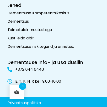
Lehed
Dementsuse Kompetentsikeskus
Dementsus
Toimetulek muutustega
Kust leida abi?
Dementsuse riskitegurid ja ennetus
.
Dementsuse info- ja usaldusliin
+372 644 6440
E, T, K, N, R kell 9:00-16:00
0
Privaatsuspoliitika.