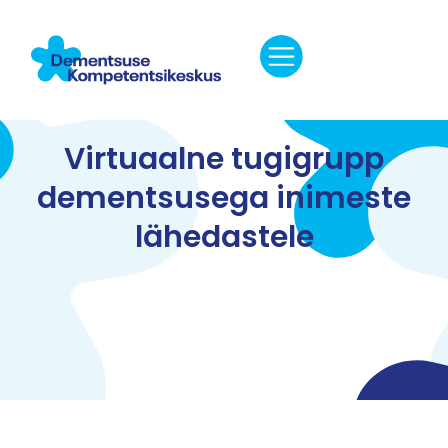
Virtuaalne tugigrupp
dementsusega inimeste
lähedastele