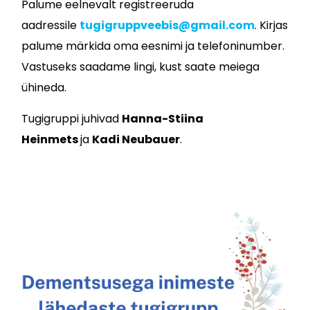
Palume eelnevalt registreeruda
aadressile
tugigruppveebis@gmail.com
. Kirjas
palume märkida oma eesnimi ja telefoninumber.
Vastuseks saadame lingi, kust saate meiega
ühineda.
Tugigruppi juhivad
Hanna-Stiina
Heinmets
ja
Kadi Neubauer
.