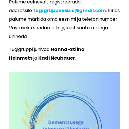
Palume eelnevalt registreeruda
aadressile
tugigruppveebis@gmail.com
. Kirjas
palume märkida oma eesnimi ja telefoninumber.
Vastuseks saadame lingi, kust saate meiega
ühineda.
Tugigruppi juhivad
Hanna-Stiina
Heinmets
ja
Kadi Neubauer
.