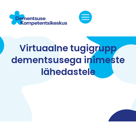
Virtuaalne tugigrupp
dementsusega inimeste
lähedastele