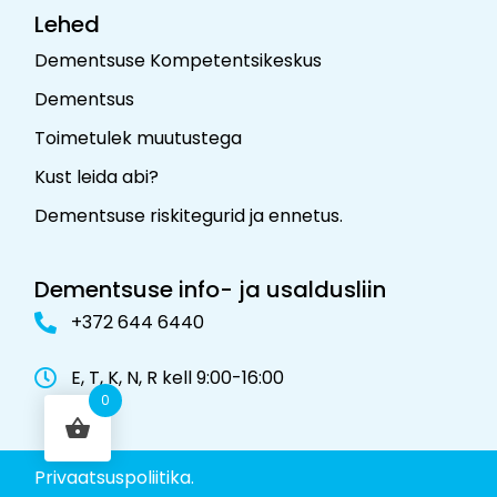
Lehed
Dementsuse Kompetentsikeskus
Dementsus
Toimetulek muutustega
Kust leida abi?
Dementsuse riskitegurid ja ennetus
.
Dementsuse info- ja usaldusliin
+372 644 6440
E, T, K, N, R kell 9:00-16:00
0
Privaatsuspoliitika.