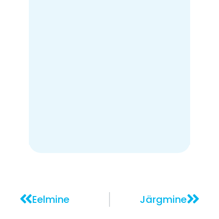
Vabalt ja väärikalt
Praktiline käsiraamat, vältimaks füüsilist ja
ravimitega sekkumist
Eelmine
Järgmine
LOE SIIN