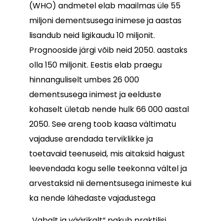
(WHO) andmetel elab maailmas üle 55
miljoni dementsusega inimese ja aastas
lisandub neid ligikaudu 10 miljonit.
Prognooside järgi võib neid 2050. aastaks
olla 150 miljonit. Eestis elab praegu
hinnanguliselt umbes 26 000
dementsusega inimest ja eelduste
kohaselt ületab nende hulk 66 000 aastal
2050. See areng toob kaasa vältimatu
vajaduse arendada terviklikke ja
toetavaid teenuseid, mis aitaksid haigust
leevendada kogu selle teekonna vältel ja
arvestaksid nii dementsusega inimeste kui
ka nende lähedaste vajadustega
„Vabalt ja väärikalt“ pakub praktilisi