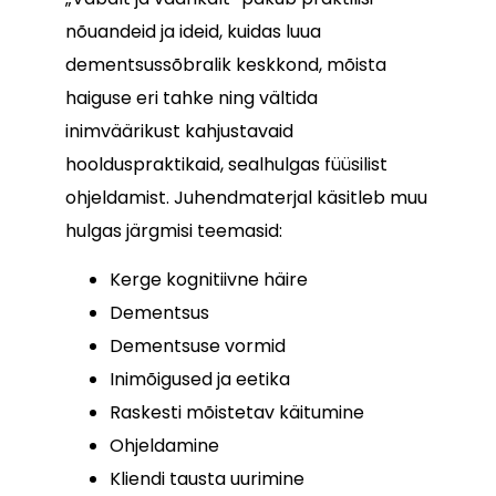
nõuandeid ja ideid, kuidas luua
dementsussõbralik keskkond, mõista
haiguse eri tahke ning vältida
inimväärikust kahjustavaid
hoolduspraktikaid, sealhulgas füüsilist
ohjeldamist. Juhendmaterjal käsitleb muu
hulgas järgmisi teemasid:
Kerge kognitiivne häire
Dementsus
Dementsuse vormid
Inimõigused ja eetika
Raskesti mõistetav käitumine
Ohjeldamine
Kliendi tausta uurimine