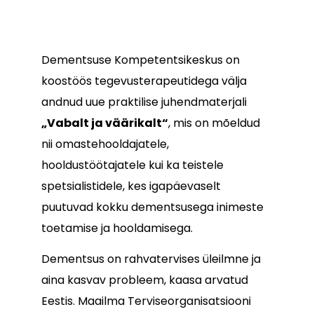
Dementsuse Kompetentsikeskus on
koostöös tegevusterapeutidega välja
andnud uue praktilise juhendmaterjali
„Vabalt ja väärikalt“
, mis on mõeldud
nii omastehooldajatele,
hooldustöötajatele kui ka teistele
spetsialistidele, kes igapäevaselt
puutuvad kokku dementsusega inimeste
toetamise ja hooldamisega.
Dementsus on rahvatervises üleilmne ja
aina kasvav probleem, kaasa arvatud
Eestis. Maailma Terviseorganisatsiooni