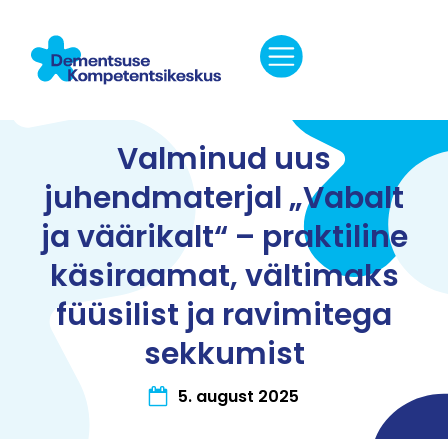
Valminud uus
juhendmaterjal „Vabalt
ja väärikalt“ – praktiline
käsiraamat, vältimaks
füüsilist ja ravimitega
sekkumist
5. august 2025