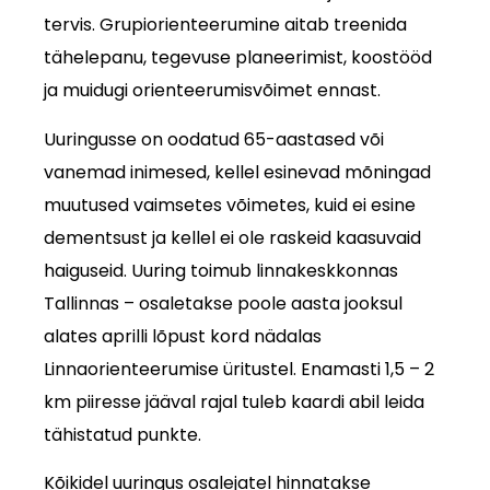
tervis. Grupiorienteerumine aitab treenida
tähelepanu, tegevuse planeerimist, koostööd
ja muidugi orienteerumisvõimet ennast.
Uuringusse on oodatud 65-aastased või
vanemad inimesed, kellel esinevad mõningad
muutused vaimsetes võimetes, kuid ei esine
dementsust ja kellel ei ole raskeid kaasuvaid
haiguseid. Uuring toimub linnakeskkonnas
Tallinnas – osaletakse poole aasta jooksul
alates aprilli lõpust kord nädalas
Linnaorienteerumise üritustel. Enamasti 1,5 – 2
km piiresse jääval rajal tuleb kaardi abil leida
tähistatud punkte.
Kõikidel uuringus osalejatel hinnatakse