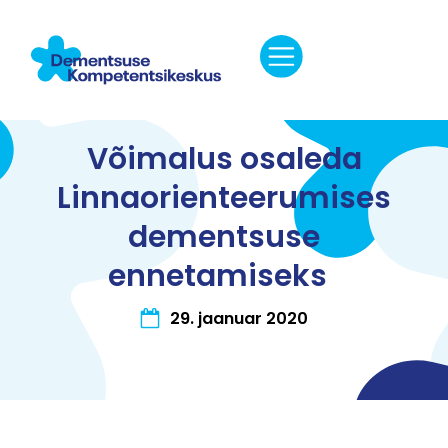
Võimalus osaleda
Linnaorienteerumises
dementsuse
ennetamiseks
29. jaanuar 2020