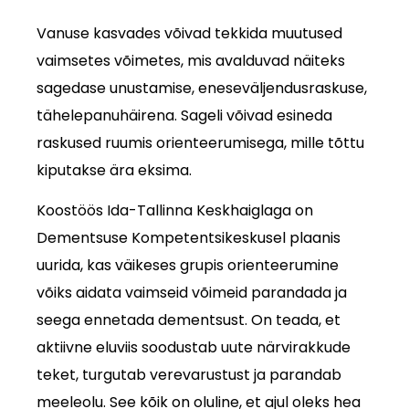
Vanuse kasvades võivad tekkida muutused
vaimsetes võimetes, mis avalduvad näiteks
sagedase unustamise, eneseväljendusraskuse,
tähelepanuhäirena. Sageli võivad esineda
raskused ruumis orienteerumisega, mille tõttu
kiputakse ära eksima.
Koostöös Ida-Tallinna Keskhaiglaga on
Dementsuse Kompetentsikeskusel plaanis
uurida, kas väikeses grupis orienteerumine
võiks aidata vaimseid võimeid parandada ja
seega ennetada dementsust. On teada, et
aktiivne eluviis soodustab uute närvirakkude
teket, turgutab verevarustust ja parandab
meeleolu. See kõik on oluline, et ajul oleks hea