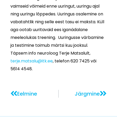
vaimseid võimeid enne uuringut, uuringu ajal
ning uuringu lõppedes. Uuringus osalemine on
vabatahtlik ning selle eest tasu ei maksta. Küll
aga ootab uuritavaid ees iganädalane
meeleolukas treening. Uuringusse värbamine
ja testimine toimub märtsi kuu jooksul.
Täpsem info neuroloog Terje Matsalult,
terje.matsalu@itk.ee
, telefon 620 7425 või
5614 4548.
Eelmine
Järgmine