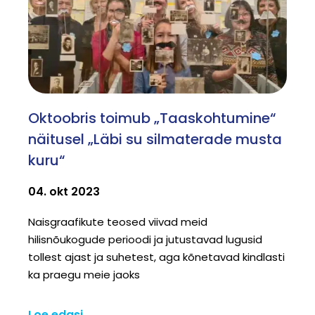
Oktoobris toimub „Taaskohtumine“
näitusel „Läbi su silmaterade musta
kuru“
04. okt 2023
Naisgraafikute teosed viivad meid
hilisnõukogude perioodi ja jutustavad lugusid
tollest ajast ja suhetest, aga kõnetavad kindlasti
ka praegu meie jaoks
Loe edasi