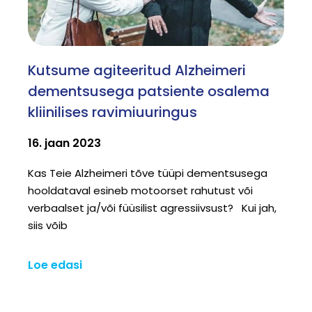
Kutsume agiteeritud Alzheimeri
dementsusega patsiente osalema
kliinilises ravimiuuringus
16. jaan 2023
Kas Teie Alzheimeri tõve tüüpi dementsusega
hooldataval esineb motoorset rahutust või
verbaalset ja/või füüsilist agressiivsust? Kui jah,
siis võib
Loe edasi