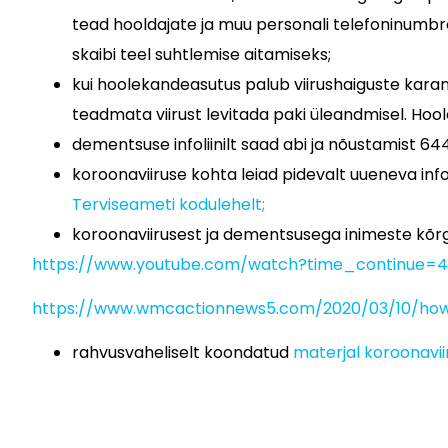
tead hooldajate ja muu personali telefoninumbre
skaibi teel suhtlemise aitamiseks;
kui hoolekandeasutus palub viirushaiguste karanti
teadmata viirust levitada paki üleandmisel. Hoo
dementsuse infoliinilt saad abi ja nõustamist 64
koroonaviiruse kohta leiad pidevalt uueneva in
Terviseameti kodulehelt;
koroonaviirusest ja dementsusega inimeste kõrg
https://www.youtube.com/watch?time_continue
https://www.wmcactionnews5.com/2020/03/10/how-
rahvusvaheliselt koondatud
materjal koroonavi