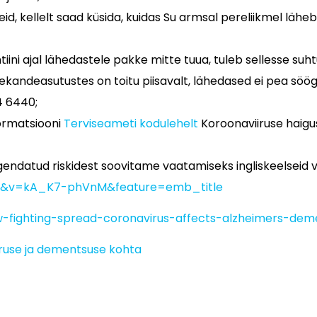
id, kellelt saad küsida, kuidas Su armsal pereliikmel läh
ini ajal lähedastele pakke mitte tuua, tuleb sellesse suht
lekandeasutustes on toitu piisavalt, lähedased ei pea söög
4 6440;
formatsiooni
Terviseameti kodulehelt
Koroonaviiruse haigus
endatud riskidest soovitame vaatamiseks ingliskeelseid v
=4&v=kA_K7-phVnM&feature=emb_title
fighting-spread-coronavirus-affects-alzheimers-deme
iruse ja dementsuse kohta