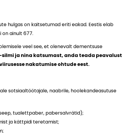
 hulgas on kaitsetumad eriti eakad. Eestis elab
 on ainult 677.
 olemisele veel see, et olenevalt dementsuse
silmi ja nina katsumast, anda teada peavalust
aviirusesse nakatumise ohtude eest.
le sotsiaaltöötajale, naabrile, hoolekandeasutuse
(seep, tualettpaber, pabersalvrätid);
st ja kättpidi teretamist;
m;