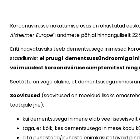
Koroonaviirusse nakatumise osas on ohustatud eeskä
Alzheimer Europe
´i andmete põhjal hinnanguliselt 22
Eriti haavatavaks teeb dementsusega inimesed koroona
staadiumist
ei pruugi dementsussündroomiga ini
või muudest koroonaviiruse sümptomitest ning ül
Seetõttu on väga oluline, et dementsusega inimesi ü
Soovitused
(soovitused on mõeldud lisaks omastehoo
töötajale jne):
kui dementsusega inimene elab veel iseseisvalt o
taga, et kõik, kes dementsusega inimese kodu kül
aita puhastada/puhasta enimkasutatavaid pindu j