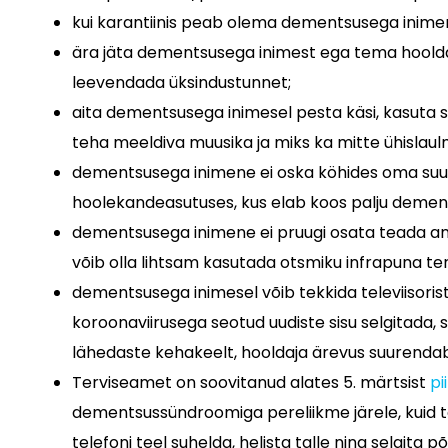
kui karantiinis peab olema dementsusega inimene
ära jäta dementsusega inimest ega tema hooldajat
leevendada üksindustunnet;
aita dementsusega inimesel pesta käsi, kasuta s
teha meeldiva muusika ja miks ka mitte ühislaulm
dementsusega inimene ei oska köhides oma suud k
hoolekandeasutuses, kus elab koos palju dementsu
dementsusega inimene ei pruugi osata teada anda
võib olla lihtsam kasutada otsmiku infrapuna t
dementsusega inimesel võib tekkida televiisorist
koroonaviirusega seotud uudiste sisu selgitada,
lähedaste kehakeelt, hooldaja ärevus suurend
Terviseamet on soovitanud alates 5. märtsist
pi
dementsussündroomiga pereliikme järele, kuid tem
telefoni teel suhelda, helista talle ning selgita p