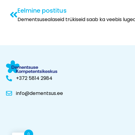
Eelmine postitus
Dementsusealaseid trükiseid saab ka veebis luge
+372 5814 2984
info@dementsus.ee
0