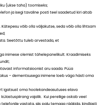
iku (ukse taha) toomiseks;
on ja isegi tavaline posti teel saadetud kiri aitab
Kätepesu võib olla väljakutse, seda võib olla lihtsam
ed;
ta. Seetõttu tuleb arvestada, et
ga inimese olemist tähelepanelikult. Kraadimiseks
undit;
tatavast informatsioonist aru saada. Püüa
ahoiakus – dementsusega inimene loeb väga hästi oma
rt igatsust oma hoolekandeasutuses elava
ülastuspiirang vajalik. Kui pereliige oskab veel
a telefonile vastata, siis palu temaga rääkida, kindlasti