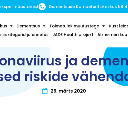
 ekspertnõustamist
Dementsuse Kompetentsikeskus 5814
kus
Dementsus
Toimetulek muutustega
Kust leid
riskitegurid ja ennetus
JADE Health projekt
Alzheimeri ku
onaviirus ja demen
sed riskide vähen
26. märts 2020