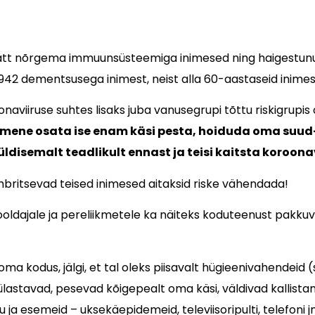
tt nõrgema immuunsüsteemiga inimesed ning haigestunute
 942 dementsusega inimest, neist alla 60-aastaseid inimesi
viiruse suhtes lisaks juba vanusegrupi tõttu riskigrupis
mene osata ise enam käsi pesta, hoiduda oma suud-
disemalt teadlikult ennast ja teisi kaitsta koroon
mbritsevad teised inimesed aitaksid riske vähendada!
ldajale ja pereliikmetele ka näiteks koduteenust pakkuva
ma kodus, jälgi, et tal oleks piisavalt hügieenivahendeid 
astavad, pesevad kõigepealt oma käsi, väldivad kallistami
a esemeid – uksekäepidemeid, televiisoripulti, telefoni j