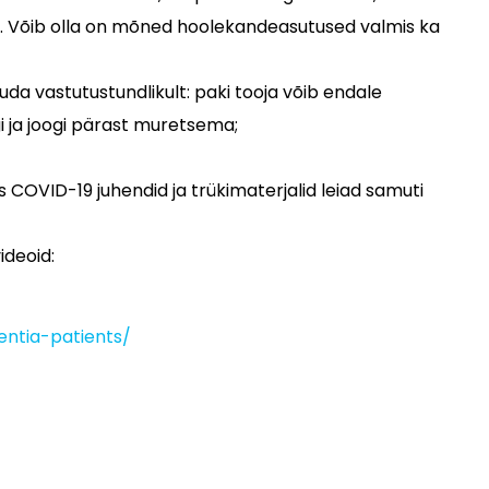
eb. Võib olla on mõned hoolekandeasutused valmis ka
uda vastutustundlikult: paki tooja võib endale
i ja joogi pärast muretsema;
 COVID-19 juhendid ja trükimaterjalid leiad samuti
ideoid:
ntia-patients/