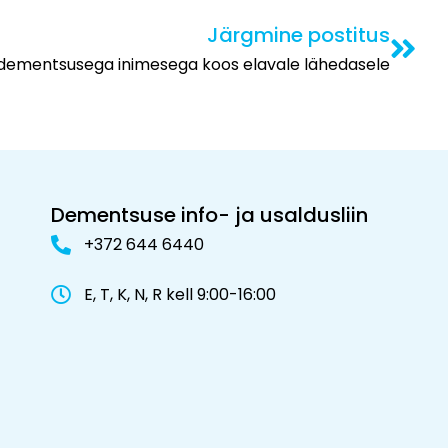
Järgmine postitus
t dementsusega inimesega koos elavale lähedasele
Dementsuse info- ja usaldusliin
+372 644 6440
E, T, K, N, R kell 9:00-16:00