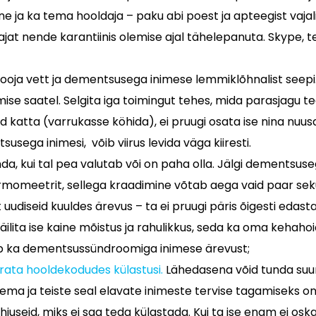
 ja ka tema hooldaja – paku abi poest ja apteegist vajal
 nende karantiinis olemise ajal tähelepanuta. Skype, telef
ooja vett ja dementsusega inimese lemmiklõhnalist seepi. 
ise saatel. Selgita iga toimingut tehes, mida parasjagu te
atta (varrukasse köhida), ei pruugi osata ise nina nuusa
sega inimesi, võib viirus levida väga kiiresti.
, kui tal pea valutab või on paha olla. Jälgi dementsuse
ermomeetrit, sellega kraadimine võtab aega vaid paar sek
 uudiseid kuuldes ärevus – ta ei pruugi päris õigesti edas
 säilita ise kaine mõistus ja rahulikkus, seda ka oma keh
ab ka dementsussündroomiga inimese ärevust;
irata hooldekodudes külastusi.
Lähedasena võid tunda suu
a ja teiste seal elavate inimeste tervise tagamiseks on k
õhjuseid, miks ei saa teda külastada. Kui ta ise enam ei osk