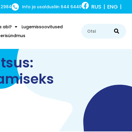
RUS
ENG
 2984
Info ja usaldusliin 644 6440
a abi?
Lugemissoovitused
u erisündmus
tsus:
damiseks