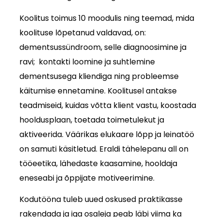
Koolitus toimus 10 moodulis ning teemad, mida
koolituse lõpetanud valdavad, on:
dementsussündroom, selle diagnoosimine ja
ravi; kontakti loomine ja suhtlemine
dementsusega kliendiga ning probleemse
käitumise ennetamine. Koolitusel antakse
teadmiseid, kuidas võtta klient vastu, koostada
hooldusplaan, toetada toimetulekut ja
aktiveerida. Väärikas elukaare lõpp ja leinatöö
on samuti käsitletud. Eraldi tähelepanu all on
tööeetika, lähedaste kaasamine, hooldaja
eneseabi ja õppijate motiveerimine.
Kodutööna tuleb uued oskused praktikasse
rakendada ja iga osaleja peab läbi viima ka