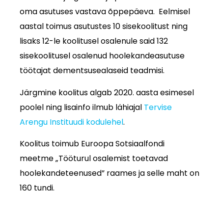
oma asutuses vastava õppepäeva. Eelmisel
aastal toimus asutustes 10 sisekoolitust ning
lisaks 12-le koolitusel osalenule said 132
sisekoolitusel osalenud hoolekandeasutuse
töötajat dementsusealaseid teadmisi.
Järgmine koolitus algab 2020. aasta esimesel
poolel ning lisainfo ilmub lähiajal
Tervise
Arengu Instituudi kodulehel
.
Koolitus toimub Euroopa Sotsiaalfondi
meetme „Tööturul osalemist toetavad
hoolekandeteenused” raames ja selle maht on
160 tundi.