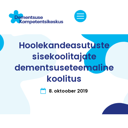
Hoolekandeasutuste
sisekoolitajate
dementsuseteemaline
koolitus
8. oktoober 2019