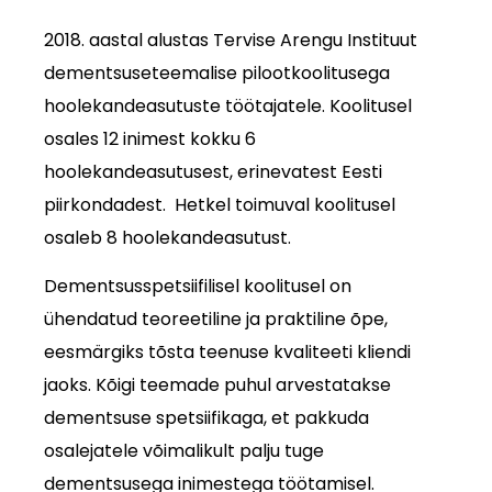
2018. aastal alustas Tervise Arengu Instituut
dementsuseteemalise pilootkoolitusega
hoolekandeasutuste töötajatele. Koolitusel
osales 12 inimest kokku 6
hoolekandeasutusest, erinevatest Eesti
piirkondadest. Hetkel toimuval koolitusel
osaleb 8 hoolekandeasutust.
Dementsusspetsiifilisel koolitusel on
ühendatud teoreetiline ja praktiline õpe,
eesmärgiks tõsta teenuse kvaliteeti kliendi
jaoks. Kõigi teemade puhul arvestatakse
dementsuse spetsiifikaga, et pakkuda
osalejatele võimalikult palju tuge
dementsusega inimestega töötamisel.